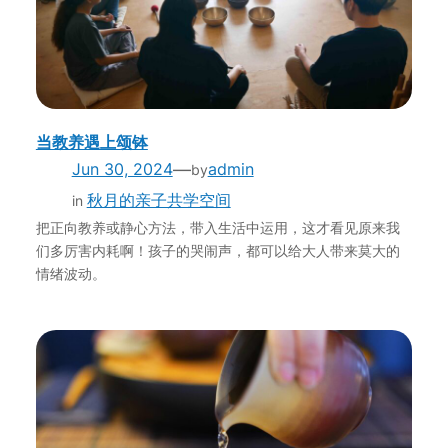
当教养遇上颂钵
—
Jun 30, 2024
admin
by
秋月的亲子共学空间
in
把正向教养或静心方法，带入生活中运用，这才看见原来我
们多厉害内耗啊！孩子的哭闹声，都可以给大人带来莫大的
情绪波动。